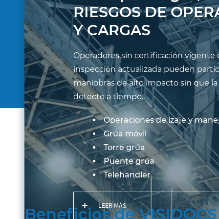
RIESGOS DE OPER
Y CARGAS
Operadores sin certificación vigente 
inspección actualizada pueden partic
maniobras de alto impacto sin que la
detecte a tiempo.
Operaciones de izaje y manej
Grúa móvil
Torre grúa
Puente grúa
Telehandler
LEER MÁS
Beneficios de VISIDOCS