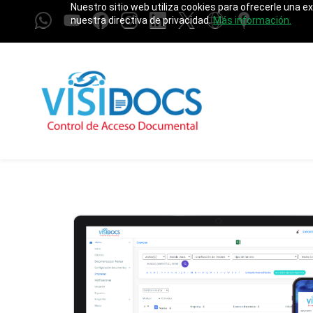
Nuestro sitio web utiliza cookies para ofrecerle una e
Skip
nuestra directiva de privacidad.
Más información.
to
main
content