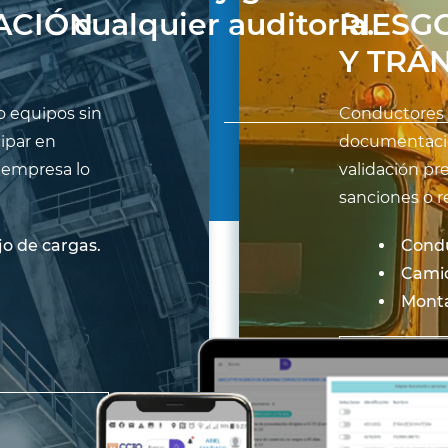
ACIÓN
cualquier auditoría.
RIESG
Y TRÁ
o equipos sin
Conductores c
ipar en
documentació
 empresa lo
validación pr
sanciones o r
o de cargas.
Cond
Camio
Mont
LEER MÁS
Controlamos