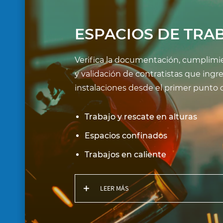
ESPACIOS DE TRA
Verifica la documentación, cumplimie
y validación de contratistas que ingr
instalaciones desde el primer punto 
Trabajo y rescate en alturas
Espacios confinados
Trabajos en caliente
LEER MÁS
Reducimos la exposición en activi