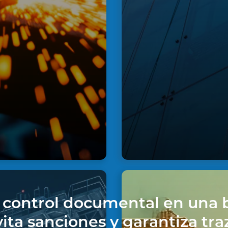
ad
Reportes
ón.
operació
 control documental en una 
vita sanciones y garantiza tra