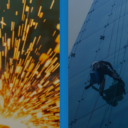
Disminuimos
gurar que
terceros no
s
validación 
dan ser
operación 
iones,
Reglas a
personal
de autori
Estandari
asociados a
servicio 
Estado d
de maniobra,
Aprobaci
definidos
ción cuando
Historial
y vigenci