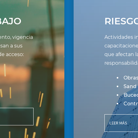
BAJO
RIESG
nto, vigencia
Actividades in
esan a sus
capacitacion
de acceso:
que afectan la
responsabilid
Obras 
Sand 
Buceo
Contr
LEER MÁS
dades