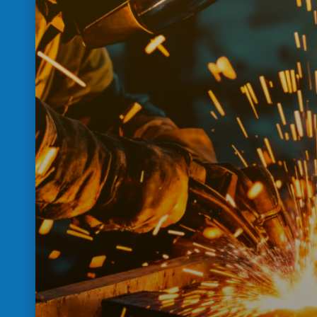
críticas de elevación y carga al ase
solo personal, contratistas y equipo
documentalmente conformes pue
habilitados.
Validación de licencias, certificac
entrenamientos y aptitudes del 
involucrado.
Control documental de equipos 
elevación y carga.
Requisitos específicos por tipo 
equipo o contratista.
Bloqueo de acceso o de habilita
falta un soporte crítico.