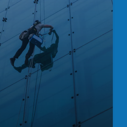
 el riesgo operativo asociado a
 conformes, automatizando la
documental antes de que la
comience.
utomáticas de cumplimiento antes
zar acceso o ejecución.
zación de requisitos por operación,
o contratista.
ocumental en tiempo real.
ón centralizada con responsables
.
 de cambios, rechazos, aprobaciones
as.