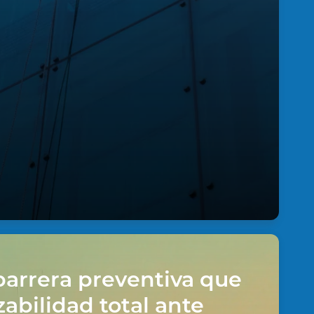
 de cumplimiento por tercero,
n, sede o periodo.
barrera preventiva que
zabilidad total ante