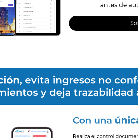
antes de aut
So
ción
, evita ingresos no co
ientos y deja trazabilidad 
Con una
únic
Realiza el control document