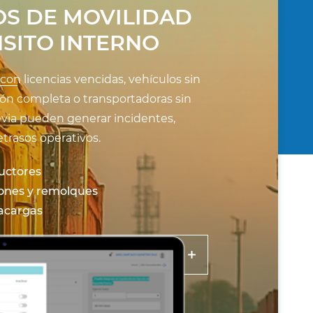
OS DE MOVILIDAD
NSITO INTERNO
on licencias vencidas, vehículos sin
n completa o transportadoras sin
evia pueden generar incidentes,
etrasos operativos.
uctores
nes y remolques
acargas
 el riesgo de movilidad validando