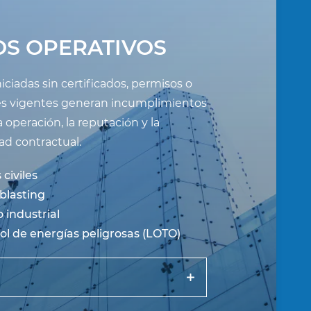
OS OPERATIVOS
iciadas sin certificados, permisos o
es vigentes generan incumplimientos
 operación, la reputación y la
ad contractual.
civiles
blasting
 industrial
ol de energías peligrosas (LOTO)